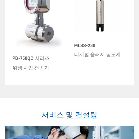
MLSS-230
디지털 슬러지 농도계
PD-750QC 시리즈
P
위생 차압 전송기
서비스 및 컨설팅