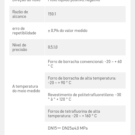
Razão de
150:1
alcance
erro de
± 0,1% do valor medido
repetibilidade
Nível de
0,5,1,0
precisão
Forro de borracha convencional: -20 ~ + 60
° C
Forro de borracha de alta temperatura:
-20 ~ + 90 ° C
A temperatura
do meio medido
Revestimento de politetrafluoretileno: -30
° â ° + 120 ° C
Forros de tetrafluorina de alta
temperatura: -20 ~ + 160 ° C
DN15ー DN25≤4,0 MPa