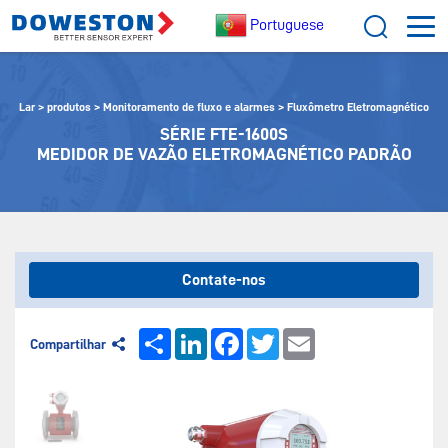
Portuguese
Lar
>
produtos
>
Monitoramento de fluxo e alarmes
>
Fluxômetro Eletromagnético
SÉRIE FTE-1600S
MEDIDOR DE VAZÃO ELETROMAGNÉTICO PADRÃO
Contate-nos
Share
LinkedIn
Facebook
Twitter
Email
Compartilhar