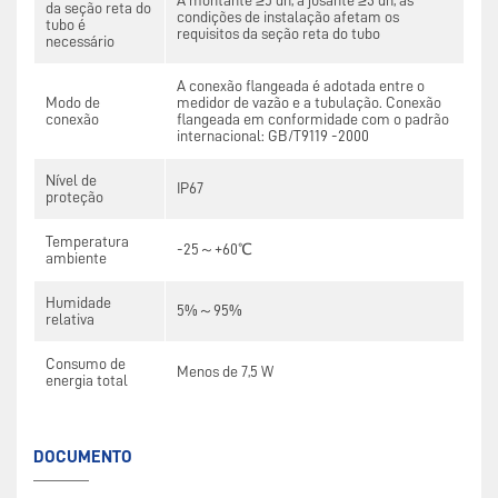
A montante ≥5 dn, a jusante ≥3 dn, as
da seção reta do
condições de instalação afetam os
tubo é
requisitos da seção reta do tubo
necessário
A conexão flangeada é adotada entre o
Modo de
medidor de vazão e a tubulação. Conexão
conexão
flangeada em conformidade com o padrão
internacional: GB/T9119 -2000
Nível de
IP67
proteção
Temperatura
-25～+60℃
ambiente
Humidade
5%～95%
relativa
Consumo de
Menos de 7,5 W
energia total
DOCUMENTO