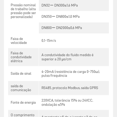
Pressão nominal
DN32ー DN300≤1,6 MPa
de trabalho (alta
pressão pode ser
DN350ー DN800≤1,0 MPa
personalizada)
DN800ー DN2000≤0,6 MPa
Faixa de
0,1-15m/s
velocidade
Faixa de
A condutividade do fluido medido é
condutividade
superior a 20 μs/cm
elétrica
4-20mA (resistência de carga 0-750ω),
Saída de sinal
pulso/frequência
saída de
RS485, protocolo Modbus, saída GPRS
comunicação
220VCA, tolerância 15% ou 24VCC,
Fonte de energia
ondulação ≤5%
O comprimento