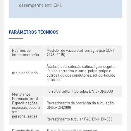
desempenho anti-EMI.
PARÂMETROS TÉCNICOS
Padrões de
Medidor de vazão eletromagnético (JB/T
implementação
9248-2015)
Ácido, álcali, solução salina, água, esgoto,
líquido corrosivo e lama, polpa, polpa e
meio adequado
outros líquidos condutores, sólido-líquido
bifásico
Forro de teflon tipo tubo: DN15-DN2000
Meridianos
Nominais (mm)
Especificações
Revestimento de borracha da tubulação:
especiais podem
DN65-DN2000
ser
personalizadas
Revestimento tubular F46: DN4-DN600
Direção do fluxo
Fluxo líquido positivo, negativo