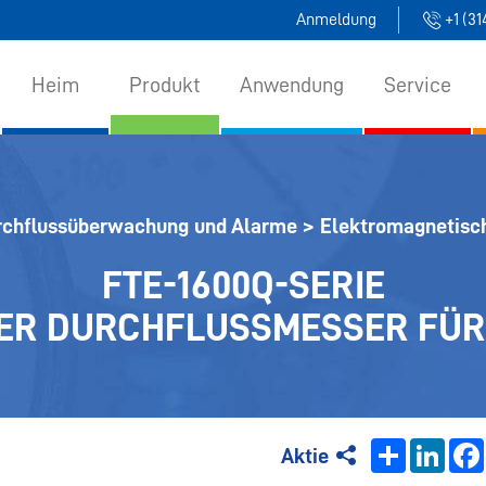
Anmeldung
+1 (3
Heim
Produkt
Anwendung
Service
rchflussüberwachung und Alarme
>
Elektromagnetisc
FTE-1600Q-SERIE
ER DURCHFLUSSMESSER FÜR 
Share
Linke
Aktie