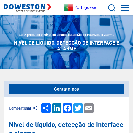
Portuguese
Lar
>
produtos
>
Nível de líquido, detecção de interface e alarme
NÍVEL DE LÍQUIDO, DETECÇÃO DE INTERFACE E
ALARME
Contate-nos
Share
LinkedIn
Facebook
Twitter
Email
Compartilhar
Nível de líquido, detecção de interface